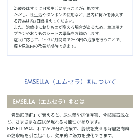
治療後はすぐに日常生活に戻ることが可能です。
ただし、性生活やタンポンの使用など、膣内に何かを挿入す
る行為は約3日間控えてください。
また、治療後におりものが増える場合があるため、生理用ナ
プキンやおりものシートの準備をお勧めします。
症状に応じて、1～3か月間隔で2～3回の治療を行うことで、
膣や尿道内の改善が期待できます。
EMSELLA（エムセラ）®︎について
EMSELLA（エムセラ）®︎とは
「骨盤底筋群」が衰えると、尿失禁や排便障害、骨盤臓器脱な
ど、さまざまな症状が現れる可能性があります。
EMSELLA®は、わずか28分の治療で、膀胱を支える深層筋肉群
の筋収縮を引き起こし、効果的に筋力を強化できます。