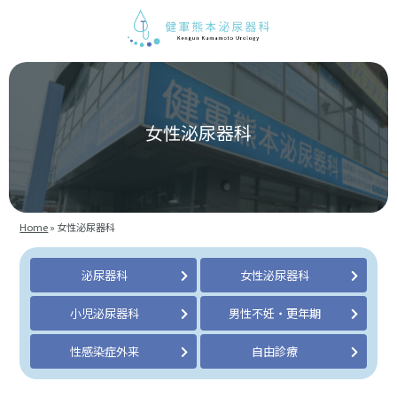
女性泌尿器科
Home
»
女性泌尿器科
泌尿器科
女性泌尿器科
小児泌尿器科
男性不妊・更年期
性感染症外来
自由診療